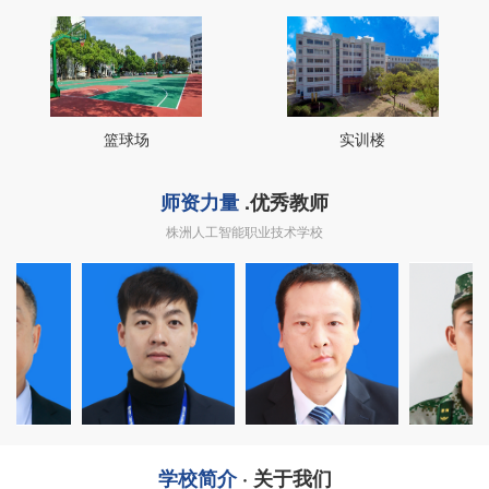
篮球场
实训楼
师资力量
.优秀教师
株洲人工智能职业技术学校
建指导员
王健凡 副主任
王东巍 金盾特训营营长
阳磊 
学校简介
· 关于我们